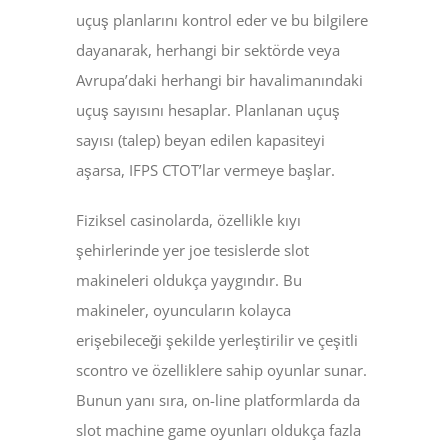
uçuş planlarını kontrol eder ve bu bilgilere
dayanarak, herhangi bir sektörde veya
Avrupa’daki herhangi bir havalimanındaki
uçuş sayısını hesaplar. Planlanan uçuş
sayısı (talep) beyan edilen kapasiteyi
aşarsa, IFPS CTOT’lar vermeye başlar.
Fiziksel casinolarda, özellikle kıyı
şehirlerinde yer joe tesislerde slot
makineleri oldukça yaygındır. Bu
makineler, oyuncuların kolayca
erişebileceği şekilde yerleştirilir ve çeşitli
scontro ve özelliklere sahip oyunlar sunar.
Bunun yanı sıra, on-line platformlarda da
slot machine game oyunları oldukça fazla