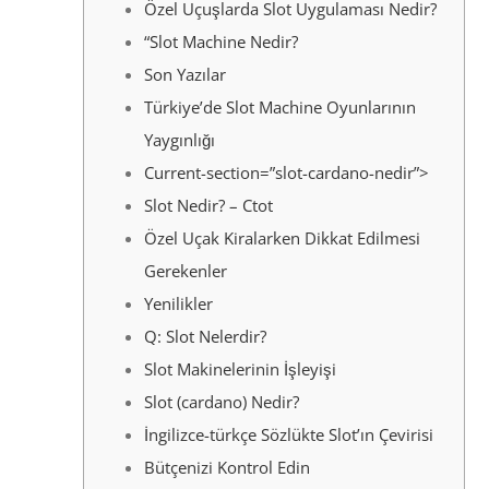
Özel Uçuşlarda Slot Uygulaması Nedir?
“Slot Machine Nedir?
Son Yazılar
Türkiye’de Slot Machine Oyunlarının
Yaygınlığı
Current-section=”slot-cardano-nedir”>
Slot Nedir? – Ctot
Özel Uçak Kiralarken Dikkat Edilmesi
Gerekenler
Yenilikler
Q: Slot Nelerdir?
Slot Makinelerinin İşleyişi
Slot (cardano) Nedir?
İngilizce-türkçe Sözlükte Slot’ın Çevirisi
Bütçenizi Kontrol Edin