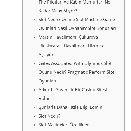
Thy Pilotları Ve Kabin Memurları Ne
Kadar Maaş Alıyor?
Slot Nedir? Online Slot Machine Game
Oyunları Nasıl Oynanır? Slot Bonusları
Mersin Havalimanı: Çukurova
Uluslararası Havalimanı Hizmete
Açılıyor
Gates Associated With Olympus Slot
Oyunu Nedir? Pragmatic Perform Slot
Oyunları
Adım 1: Güvenilir Bir Casino Sitesi
Bulun
Şunlarla Daha Fazla Bilgi Edinin:
Slot Nedir?
Slot Makineleri Özellikleri