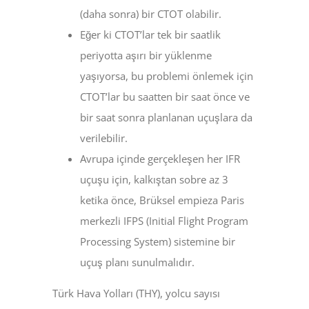
(daha sonra) bir CTOT olabilir.
Eğer ki CTOT’lar tek bir saatlik
periyotta aşırı bir yüklenme
yaşıyorsa, bu problemi önlemek için
CTOT’lar bu saatten bir saat önce ve
bir saat sonra planlanan uçuşlara da
verilebilir.
Avrupa içinde gerçekleşen her IFR
uçuşu için, kalkıştan sobre az 3
ketika önce, Brüksel empieza Paris
merkezli IFPS (Initial Flight Program
Processing System) sistemine bir
uçuş planı sunulmalıdır.
Türk Hava Yolları (THY), yolcu sayısı