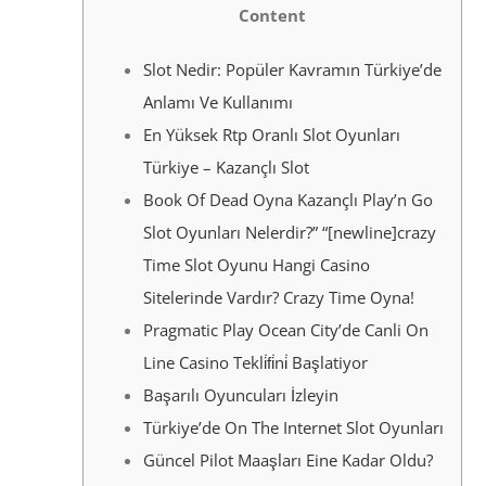
Content
Slot Nedir: Popüler Kavramın Türkiye’de
Anlamı Ve Kullanımı
En Yüksek Rtp Oranlı Slot Oyunları
Türkiye – Kazançlı Slot
Book Of Dead Oyna Kazançlı Play’n Go
Slot Oyunları Nelerdir?” “[newline]crazy
Time Slot Oyunu Hangi Casino
Sitelerinde Vardır? Crazy Time Oyna!
Pragmatic Play Ocean City’de Canli On
Line Casino Tekli̇fi̇ni̇ Başlatiyor
Başarılı Oyuncuları İzleyin
Türkiye’de On The Internet Slot Oyunları
Güncel Pilot Maaşları Eine Kadar Oldu?