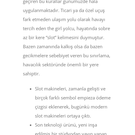
geçiren bu kurallar günümüzde hala
uygulanmaktadır. Ticari ya da özel uçuş
fark etmeden ulaşım yolu olarak havayı
tercih eden the girl yolcu, hayatında sobre
az bir kere “slot” kelimesini duymuştur.
Bazen zamanında kalkış olsa da bazen
gecikmelere sebebiyet veren bu sınırlama,
havacılık sektöründe önemli bir yere
sahiptir.
Slot makineleri, zamanla gelişti ve
birçok farklı sembol empieza ödeme
çizgisi eklenerek, bugünkü modern
slot makineleri ortaya çıktı.
Son teknoloji ürünü, yeni inşa
edilmiş bir stüdyodan yayın yapan