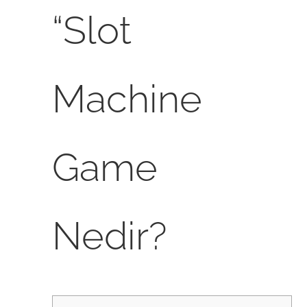
“Slot
Machine
Game
Nedir?