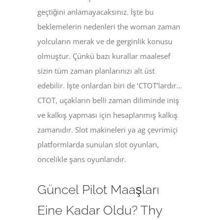
geçtiğini anlamayacaksınız. İşte bu
beklemelerin nedenleri the woman zaman
yolcuların merak ve de gerginlik konusu
olmuştur. Çünkü bazı kurallar maalesef
sizin tüm zaman planlarınızı alt üst
edebilir. İşte onlardan biri de ‘CTOT’lardır…
CTOT, uçakların belli zaman diliminde iniş
ve kalkış yapması için hesaplanmış kalkış
zamanıdır. Slot makineleri ya ag çevrimiçi
platformlarda sunulan slot oyunları,
öncelikle şans oyunlarıdır.
Güncel Pilot Maaşları
Eine Kadar Oldu? Thy