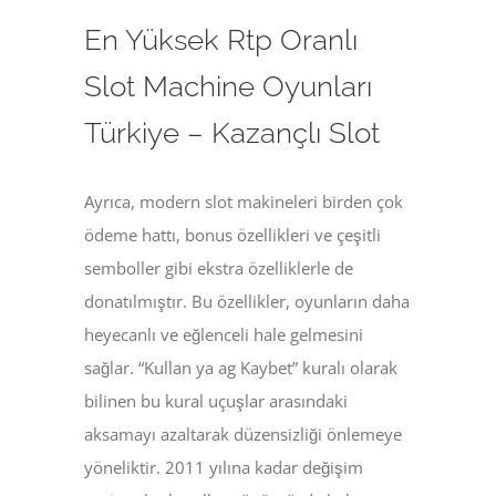
En Yüksek Rtp Oranlı
Slot Machine Oyunları
Türkiye – Kazançlı Slot
Ayrıca, modern slot makineleri birden çok
ödeme hattı, bonus özellikleri ve çeşitli
semboller gibi ekstra özelliklerle de
donatılmıştır. Bu özellikler, oyunların daha
heyecanlı ve eğlenceli hale gelmesini
sağlar. “Kullan ya ag Kaybet” kuralı olarak
bilinen bu kural uçuşlar arasındaki
aksamayı azaltarak düzensizliği önlemeye
yöneliktir. 2011 yılına kadar değişim