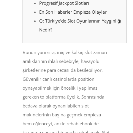
Progresif Jackpot Slotları
En Son Haberler Empieza Olaylar
Q: Türkiye’de Slot Oyunlarının Yaygınlığı
Nedir?
Bunun yanı sıra, iniş ve kalkış slot zaman
aralıklarının ihlali sebebiyle, havayolu
şirketlerine para cezası da kesilebiliyor.
Güvenilir canlı casinolarda position
oynayabilmek için öncelikli yapılması
gereken to platforma üyelik. Sonrasında
bedava olarak oynanılabilen slot
makinelerinin başına geçmek empieza
hem eğlenceyi, ankle rehab ebook de
kazanma şansını bir arada yakalamak. Slot