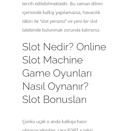
tercih edilebilmektedir. Bu zaman dilimi
içerisinde kalkış yapılamazsa, havacılık
tâbiri ile “slot yersiniz” ve yeni bir slot
talebinde bulunmak zorunda kalırsınız.
Slot Nedir? Online
Slot Machine
Game Oyunları
Nasıl Oynanır?
Slot Bonusları
Çünkü uçak o anda kalkışa hazır
olmayacağından, cara EOBT + taksi