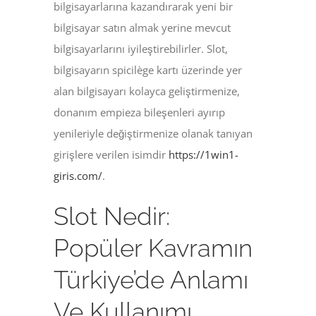
bilgisayarlarına kazandırarak yeni bir
bilgisayar satın almak yerine mevcut
bilgisayarlarını iyileştirebilirler. Slot,
bilgisayarın spicilège kartı üzerinde yer
alan bilgisayarı kolayca geliştirmenize,
donanım empieza bileşenleri ayırıp
yenileriyle değiştirmenize olanak tanıyan
girişlere verilen isimdir
https://1win1-
giris.com/
.
Slot Nedir:
Popüler Kavramın
Türkiye’de Anlamı
Ve Kullanımı