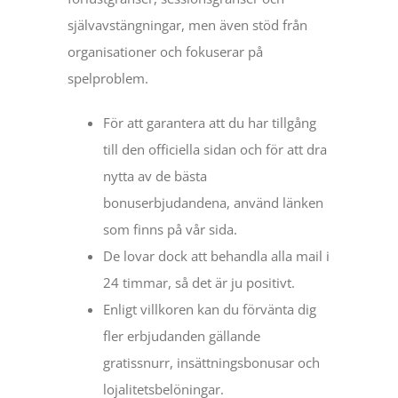
självavstängningar, men även stöd från
organisationer och fokuserar på
spelproblem.
För att garantera att du har tillgång
till den officiella sidan och för att dra
nytta av de bästa
bonuserbjudandena, använd länken
som finns på vår sida.
De lovar dock att behandla alla mail i
24 timmar, så det är ju positivt.
Enligt villkoren kan du förvänta dig
fler erbjudanden gällande
gratissnurr, insättningsbonusar och
lojalitetsbelöningar.