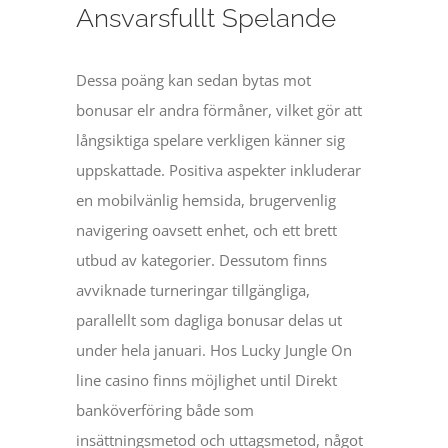
Ansvarsfullt Spelande
Dessa poäng kan sedan bytas mot
bonusar elr andra förmåner, vilket gör att
långsiktiga spelare verkligen känner sig
uppskattade. Positiva aspekter inkluderar
en mobilvänlig hemsida, brugervenlig
navigering oavsett enhet, och ett brett
utbud av kategorier. Dessutom finns
avviknade turneringar tillgängliga,
parallellt som dagliga bonusar delas ut
under hela januari. Hos Lucky Jungle On
line casino finns möjlighet until Direkt
banköverföring både som
insättningsmetod och uttagsmetod, något