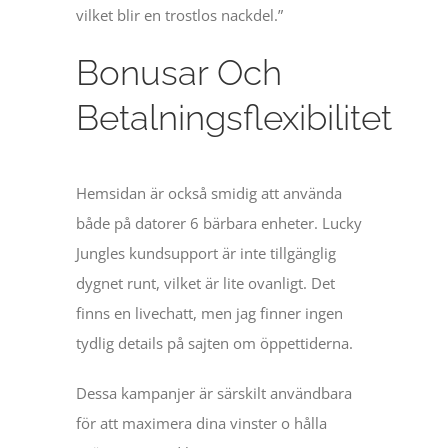
vilket blir en trostlos nackdel.”
Bonusar Och
Betalningsflexibilitet
Hemsidan är också smidig att använda
både på datorer 6 bärbara enheter. Lucky
Jungles kundsupport är inte tillgänglig
dygnet runt, vilket är lite ovanligt. Det
finns en livechatt, men jag finner ingen
tydlig details på sajten om öppettiderna.
Dessa kampanjer är särskilt användbara
för att maximera dina vinster o hålla