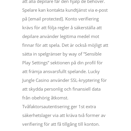
att alla depilare får den hjälp de behöver.
Spelare kan kontakta kundtjänst via e-post
på [email protected]. Konto verifiering
krävs för att följa regler å säkerställa att
depilare använder legitima medel mot
finnar för att spela. Det är också möjligt att
sätta in spelgränser by way of ”Sensible
Play Settings” sektionen på din profil för
att främja ansvarsfullt spelande. Lucky
Jungle Casino använder SSL-kryptering för
att skydda personlig och finansiell data
från obehörig åtkomst.
Tvåfaktorsautentisering ger 1st extra
säkerhetslager via att kräva två former av
verifiering för att få tillgång till konton.