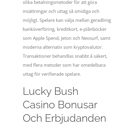
olika betalningsmetoder för att göra
insättningar och uttag så smidiga och
möjligt. Spelare kan välja mellan geradlinig
banköverföring, kreditkort, e-plånböcker
som Apple Spend, Jeton och Neosurf, samt
moderna alternativ som kryptovalutor.
Transaktioner behandlas snabbt å säkert,
med flera metoder som har omedelbara
uttag för verifierade spelare.
Lucky Bush
Casino Bonusar
Och Erbjudanden