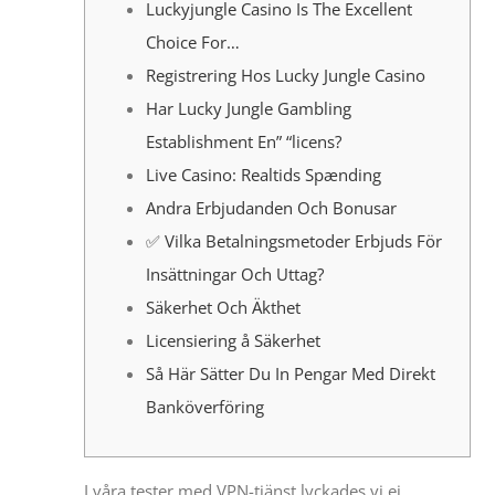
Luckyjungle Casino Is The Excellent
Choice For…
Registrering Hos Lucky Jungle Casino
Har Lucky Jungle Gambling
Establishment En” “licens?
Live Casino: Realtids Spænding
Andra Erbjudanden Och Bonusar
✅ Vilka Betalningsmetoder Erbjuds För
Insättningar Och Uttag?
Säkerhet Och Äkthet
Licensiering å Säkerhet
Så Här Sätter Du In Pengar Med Direkt
Banköverföring
I våra tester med VPN-tjänst lyckades vi ej