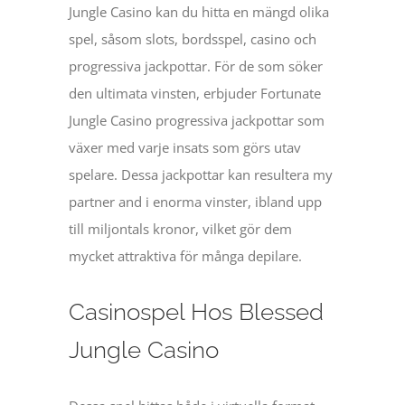
Jungle Casino kan du hitta en mängd olika
spel, såsom slots, bordsspel, casino och
progressiva jackpottar. För de som söker
den ultimata vinsten, erbjuder Fortunate
Jungle Casino progressiva jackpottar som
växer med varje insats som görs utav
spelare. Dessa jackpottar kan resultera my
partner and i enorma vinster, ibland upp
till miljontals kronor, vilket gör dem
mycket attraktiva för många depilare.
Casinospel Hos Blessed
Jungle Casino