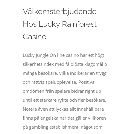
Välkomsterbjudande
Hos Lucky Rainforest
Casino
Lucky Jungle On line casino har ett högt
säkerhetsindex med få olösta klagomål o
många besökare, vilka indikerar en trygg
och rättvis spelupplevelse. Positiva
omdömen från spelare bidrar right up
until ett starkare rykte och fler besökare.
Notera även att lyckas allt innehåll bara
finns på engelska när det gäller villkoren
på gambling establishment, något som