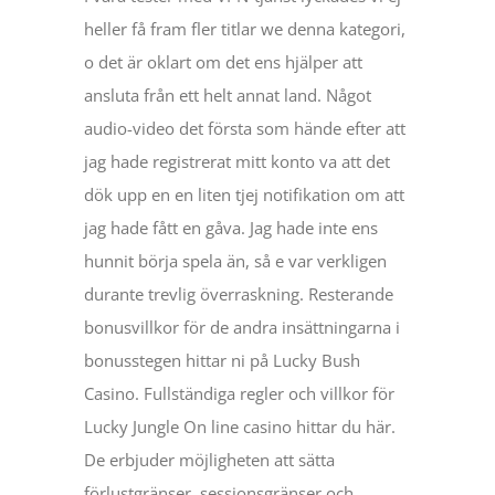
heller få fram fler titlar we denna kategori,
o det är oklart om det ens hjälper att
ansluta från ett helt annat land. Något
audio-video det första som hände efter att
jag hade registrerat mitt konto va att det
dök upp en en liten tjej notifikation om att
jag hade fått en gåva. Jag hade inte ens
hunnit börja spela än, så e var verkligen
durante trevlig överraskning. Resterande
bonusvillkor för de andra insättningarna i
bonusstegen hittar ni på Lucky Bush
Casino. Fullständiga regler och villkor för
Lucky Jungle On line casino hittar du här.
De erbjuder möjligheten att sätta
förlustgränser, sessionsgränser och