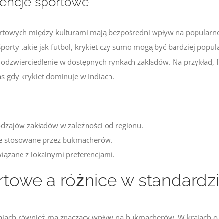
rencje sportowe
ortowych między kulturami mają bezpośredni wpływ na popularno
orty takie jak futbol, krykiet czy sumo mogą być bardziej popul
e odzwierciedlenie w dostępnych rynkach zakładów. Na przykład, f
s gdy krykiet dominuje w Indiach.
dzajów zakładów w zależności od regionu.
we stosowane przez bukmacherów.
iązane z lokalnymi preferencjami.
towe a różnice w standardzi
rajach również ma znaczący wpływ na bukmacherów. W krajach o