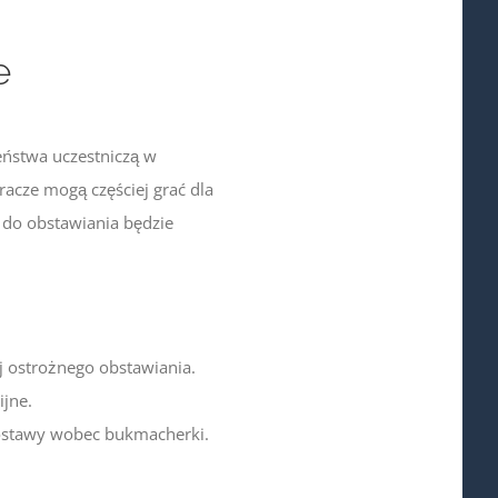
e
ństwa uczestniczą w
acze mogą częściej grać dla
 do obstawiania będzie
j ostrożnego obstawiania.
ijne.
postawy wobec bukmacherki.