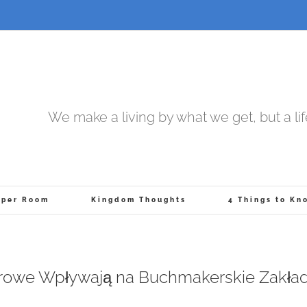
We make a living by what we get, but a li
pper Room
Kingdom Thoughts
4 Things to Kn
urowe Wpływają na Buchmakerskie Zakła