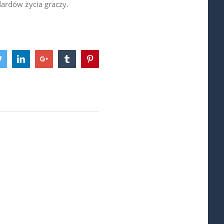
dardów życia graczy.
ook
Twitter
LinkedIn
Google+
Tumblr
Pinterest