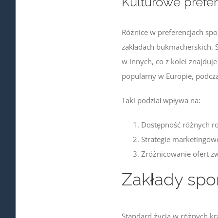
Kulturowe prefe
Różnice w preferencjach sp
zakładach bukmacherskich. Sp
w innych, co z kolei znajduj
popularny w Europie, podcza
Taki podział wpływa na:
Dostępność różnych ro
Strategie marketingo
Zróżnicowanie ofert zw
Zakłady spor
Standard życia w różnych k