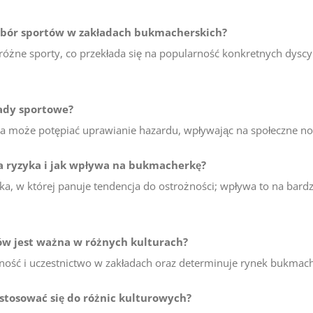
ybór sportów w zakładach bukmacherskich?
 różne sporty, co przekłada się na popularność konkretnych dyscy
łady sportowe?
gia może potępiać uprawianie hazardu, wpływając na społeczne n
ia ryzyka i jak wpływa na bukmacherkę?
aka, w której panuje tendencja do ostrożności; wpływa to na bar
ów jest ważna w różnych kulturach?
ość i uczestnictwo w zakładach oraz determinuje rynek bukmach
tosować się do różnic kulturowych?