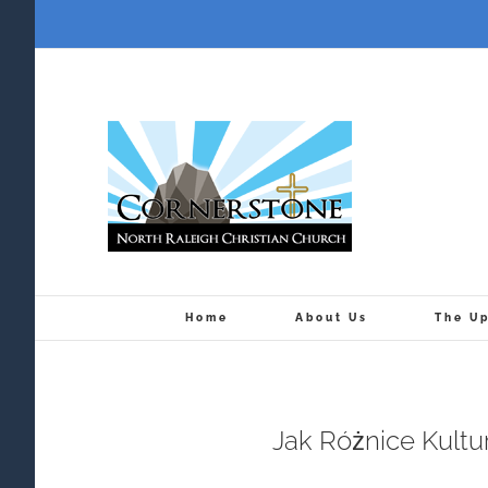
Skip
to
content
Home
About Us
The U
Jak Różnice Kult