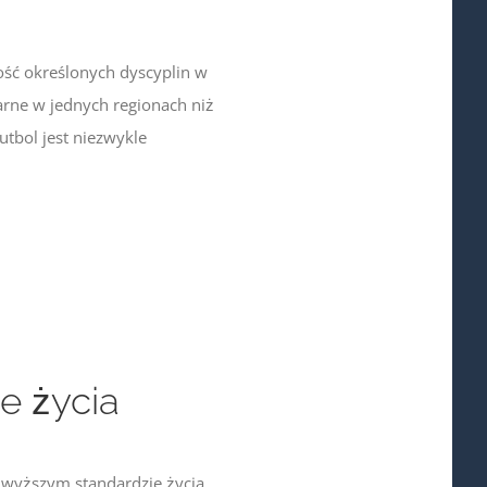
ść określonych dyscyplin w
arne w jednych regionach niż
utbol jest niezwykle
e życia
 wyższym standardzie życia