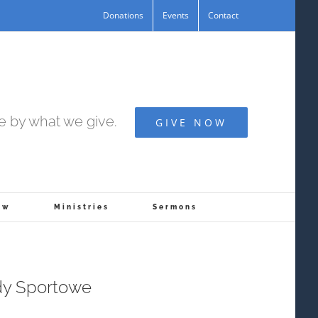
Donations
Events
Contact
fe by what we give.
GIVE NOW
ow
Ministries
Sermons
dy Sportowe