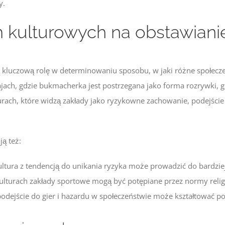
y.
kulturowych na obstawiani
kluczową rolę w determinowaniu sposobu, w jaki różne społecze
jach, gdzie bukmacherka jest postrzegana jako forma rozrywki, gr
turach, które widzą zakłady jako ryzykowne zachowanie, podejście
ą też:
ultura z tendencją do unikania ryzyka może prowadzić do bardzie
kulturach zakłady sportowe mogą być potępiane przez normy relig
 podejście do gier i hazardu w społeczeństwie może kształtować 