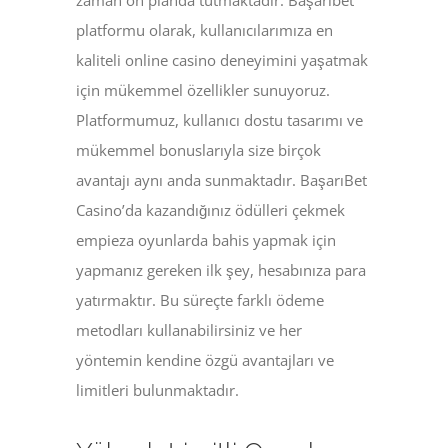
zaman ön planda tutmaktadır. Başarıbet
platformu olarak, kullanıcılarımıza en
kaliteli online casino deneyimini yaşatmak
için mükemmel özellikler sunuyoruz.
Platformumuz, kullanıcı dostu tasarımı ve
mükemmel bonuslarıyla size birçok
avantajı aynı anda sunmaktadır. BaşarıBet
Casino’da kazandığınız ödülleri çekmek
empieza oyunlarda bahis yapmak için
yapmanız gereken ilk şey, hesabınıza para
yatırmaktır. Bu süreçte farklı ödeme
metodları kullanabilirsiniz ve her
yöntemin kendine özgü avantajları ve
limitleri bulunmaktadır.