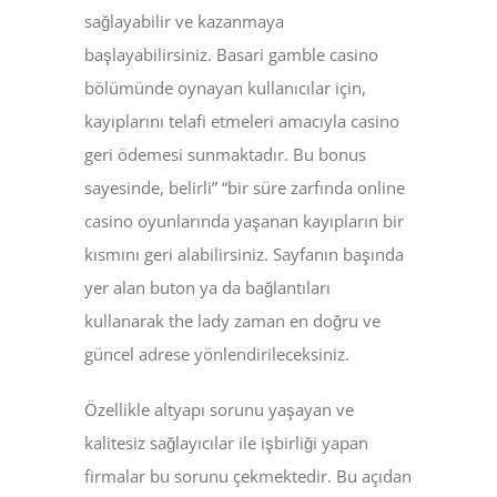
sağlayabilir ve kazanmaya
başlayabilirsiniz. Basari gamble casino
bölümünde oynayan kullanıcılar için,
kayıplarını telafi etmeleri amacıyla casino
geri ödemesi sunmaktadır. Bu bonus
sayesinde, belirli” “bir süre zarfında online
casino oyunlarında yaşanan kayıpların bir
kısmını geri alabilirsiniz. Sayfanın başında
yer alan buton ya da bağlantıları
kullanarak the lady zaman en doğru ve
güncel adrese yönlendirileceksiniz.
Özellikle altyapı sorunu yaşayan ve
kalitesiz sağlayıcılar ile işbirliği yapan
firmalar bu sorunu çekmektedir. Bu açıdan