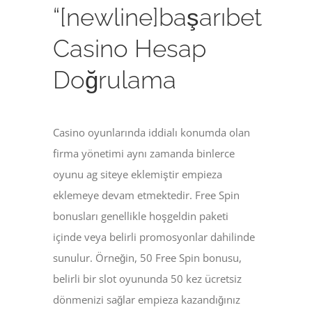
“[newline]başarıbet
Casino Hesap
Doğrulama
Casino oyunlarında iddialı konumda olan
firma yönetimi aynı zamanda binlerce
oyunu ag siteye eklemiştir empieza
eklemeye devam etmektedir. Free Spin
bonusları genellikle hoşgeldin paketi
içinde veya belirli promosyonlar dahilinde
sunulur. Örneğin, 50 Free Spin bonusu,
belirli bir slot oyununda 50 kez ücretsiz
dönmenizi sağlar empieza kazandığınız