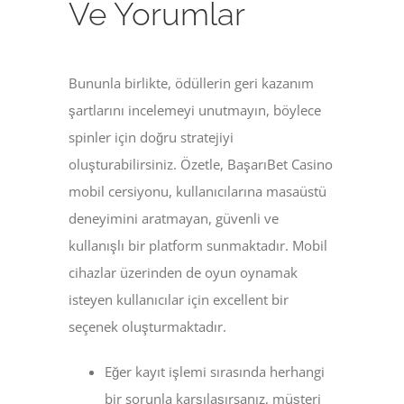
Ve Yorumlar
Bununla birlikte, ödüllerin geri kazanım
şartlarını incelemeyi unutmayın, böylece
spinler için doğru stratejiyi
oluşturabilirsiniz. Özetle, BaşarıBet Casino
mobil cersiyonu, kullanıcılarına masaüstü
deneyimini aratmayan, güvenli ve
kullanışlı bir platform sunmaktadır. Mobil
cihazlar üzerinden de oyun oynamak
isteyen kullanıcılar için excellent bir
seçenek oluşturmaktadır.
Eğer kayıt işlemi sırasında herhangi
bir sorunla karşılaşırsanız, müşteri