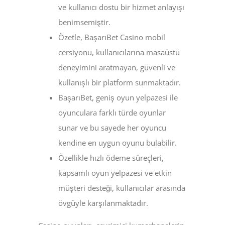
ve kullanıcı dostu bir hizmet anlayışı
benimsemiştir.
Özetle, BaşarıBet Casino mobil
cersiyonu, kullanıcılarına masaüstü
deneyimini aratmayan, güvenli ve
kullanışlı bir platform sunmaktadır.
BaşarıBet, geniş oyun yelpazesi ile
oyunculara farklı türde oyunlar
sunar ve bu sayede her oyuncu
kendine en uygun oyunu bulabilir.
Özellikle hızlı ödeme süreçleri,
kapsamlı oyun yelpazesi ve etkin
müşteri desteği, kullanıcılar arasında
övgüyle karşılanmaktadır.