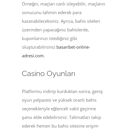
Örneğin, maçları canlı izleyebilir, maçların
sonucunu tahmin ederek para
kazanabileceksiniz. Ayrıca, bahis siteleri
üzerinden yapacağınız bahislerde,
kuponlarınızı istediğiniz gibi
oluşturabilirsiniz
basaribet-online-
adresi.com
.
Casino Oyunları
Platformu indirip kurduktan sonra, geniş
oyun yelpazesi ve yüksek oranlı bahis
seçenekleriyle eğlenceli vakit geçirme
şansı elde edebilirsiniz. Talimatları takip
ederek hemen bu bahis sitesine erişim