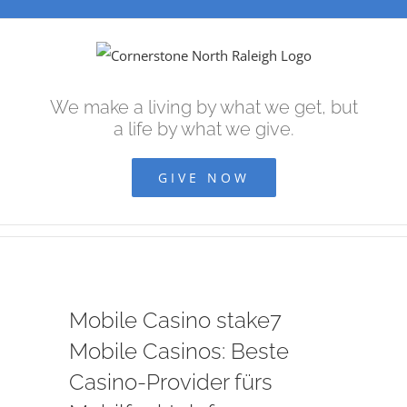
Skip
to
content
We make a living by what we get, but
a life by what we give.
GIVE NOW
Mobile Casino stake7
Mobile Casinos: Beste
Casino-Provider fürs