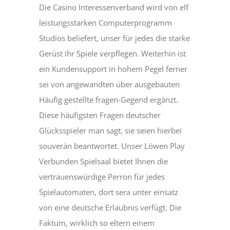
Die Casino Interessenverband wird von elf
leistungsstarken Computerprogramm
Studios beliefert, unser für jedes die starke
Gerüst ihr Spiele verpflegen. Weiterhin ist
ein Kundensupport in hohem Pegel ferner
sei von angewandten über ausgebauten
Häufig gestellte fragen-Gegend ergänzt.
Diese häufigsten Fragen deutscher
Glücksspieler man sagt, sie seien hierbei
souverän beantwortet. Unser Löwen Play
Verbunden Spielsaal bietet Ihnen die
vertrauenswürdige Perron für jedes
Spielautomaten, dort sera unter einsatz
von eine deutsche Erlaubnis verfügt. Die
Faktum, wirklich so eltern einem