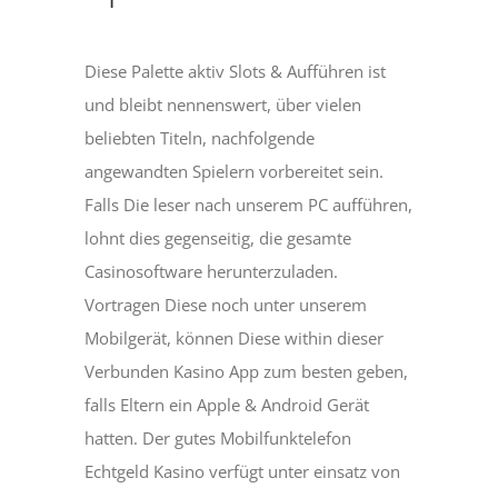
Diese Palette aktiv Slots & Aufführen ist
und bleibt nennenswert, über vielen
beliebten Titeln, nachfolgende
angewandten Spielern vorbereitet sein.
Falls Die leser nach unserem PC aufführen,
lohnt dies gegenseitig, die gesamte
Casinosoftware herunterzuladen.
Vortragen Diese noch unter unserem
Mobilgerät, können Diese within dieser
Verbunden Kasino App zum besten geben,
falls Eltern ein Apple & Android Gerät
hatten. Der gutes Mobilfunktelefon
Echtgeld Kasino verfügt unter einsatz von