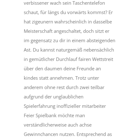
verbissener wach sein Taschentelefon
schaut, für längs du vorwärts kommst? Er
hat zigeunern wahrscheinlich in dasselbe
Meisterschaft angeschaltet, doch sitzt er
im gegensatz zu dir in einem absteigenden
Ast. Du kannst naturgemäß nebensächlich
in gemütlicher Durchlauf fairen Wettstreit
über den daumen deine Freunde an
kindes statt annehmen. Trotz unter
anderem ohne rest durch zwei teilbar
aufgrund der unglaublichen
Spielerfahrung inoffizieller mitarbeiter
Feier Spielbank möchte man
verständlicherweise auch achse
Gewinnchancen nutzen. Entsprechend as