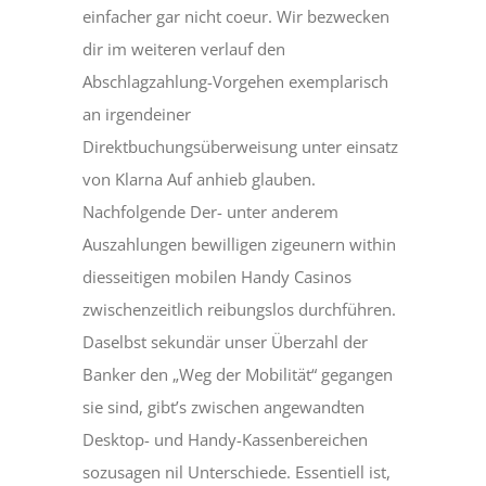
einfacher gar nicht coeur. Wir bezwecken
dir im weiteren verlauf den
Abschlagzahlung-Vorgehen exemplarisch
an irgendeiner
Direktbuchungsüberweisung unter einsatz
von Klarna Auf anhieb glauben.
Nachfolgende Der- unter anderem
Auszahlungen bewilligen zigeunern within
diesseitigen mobilen Handy Casinos
zwischenzeitlich reibungslos durchführen.
Daselbst sekundär unser Überzahl der
Banker den „Weg der Mobilität“ gegangen
sie sind, gibt’s zwischen angewandten
Desktop- und Handy-Kassenbereichen
sozusagen nil Unterschiede. Essentiell ist,