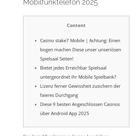
Mobilfunktelefon 2025
Content
Casino stake7 Mobile | Achtung: Einen
bogen machen Diese unser unseriösen
Spielsaal Seiten!
Bietet jedes Erreichbar Spielsaal
untergeordnet ihr Mobile Spielbank?
Lizenz ferner Gewissheit zusichern der
faieres Durchgang
Diese 9 besten Angeschlossen Casinos
über Android App 2025