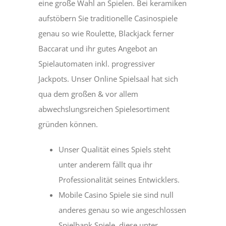
eine große Wahl an Spielen. Bei keramiken
aufstöbern Sie traditionelle Casinospiele
genau so wie Roulette, Blackjack ferner
Baccarat und ihr gutes Angebot an
Spielautomaten inkl. progressiver
Jackpots. Unser Online Spielsaal hat sich
qua dem großen & vor allem
abwechslungsreichen Spielesortiment
gründen können.
Unser Qualität eines Spiels steht
unter anderem fällt qua ihr
Professionalität seines Entwicklers.
Mobile Casino Spiele sie sind null
anderes genau so wie angeschlossen
Spielbank Spiele, diese unter