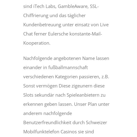
sind iTech Labs, GambleAware, SSL-
Chiffrierung und das täglicher
Kundenbetreuung unter einsatz von Live
Chat ferner Eulersche konstante-Mail-
Kooperation.
Nachfolgende angebotenen Name lassen
einander in fußballmannschaft
verschiedenen Kategorien passieren, z.B.
Sonst vermögen Diese zigeunern diese
Slots sekundär nach Spieleanbietern zu
erkennen geben lassen. Unser Plan unter
anderem nachfolgende
Benutzerfreundlichkeit durch Schweizer
Mobilfunktelefon Casinos sie sind