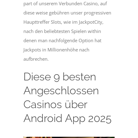
part of unserem Verbunden Casino, auf
diese weise gebühren unser progressiven
Haupttreffer Slots, wie im JackpotCity,
nach den beliebtesten Spielen within
denen man nachfolgende Option hat
Jackpots in Millionenhöhe nach
aufbrechen.
Diese 9 besten
Angeschlossen
Casinos über
Android App 2025