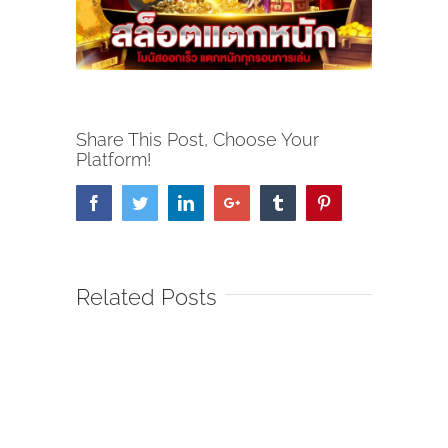
Share This Post, Choose Your
Platform!
Facebook
Twitter
LinkedIn
Google+
Tumblr
Pinterest
Related Posts