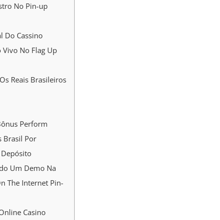
stro No Pin-up
al Do Cassino
 Vivo No Flag Up
s Reais Brasileiros
Bônus Perform
 Brasil Por
 Depósito
sado Um Demo Na
n The Internet Pin-
Online Casino