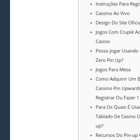
Instruções Para Regi
Cassino Ao Vivo
Design Do Site Ofici
Jogos Com Crupiê Ao
Casino
Posso Jogar Usando O
Zero Pin Up?
Jogos Para Mesa
Como Adquirir Um 
Cassino Pin Upwards
Registrar Ou Fazer 1
Para Os Quais É U
Tablado De Casino O
up?
Recursos Do Pin-up 