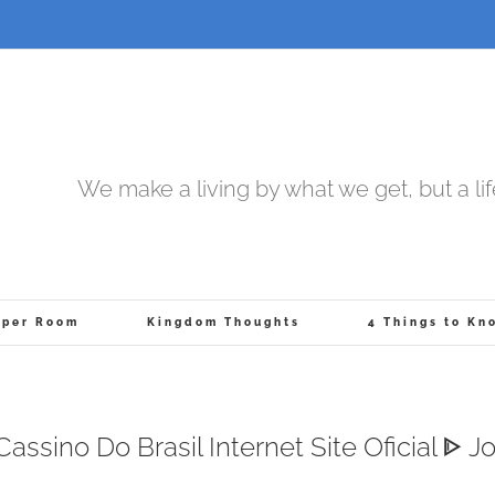
We make a living by what we get, but a li
pper Room
Kingdom Thoughts
4 Things to Kn
assino Do Brasil Internet Site Oficial ᐈ 