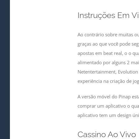
Instruções Em Vi
Ao contrário sobre muitas ou
graças ao que você pode segu
apostas em beat real, o o qu
alimentado por alguns 2 mai
Netentertainment, Evolution
experiência na criação de jog
A versão móvel do Pinap está
comprar um aplicativo o qua
aplicativo tem um design ún
Cassino Ao Vivo