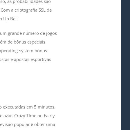
so, as probabilidades são
 Com a criptografia SSL de
n Up Bet.
r um grande número de jogos
além de bônus especiais
 operating-system bônus
ostas e apostas esportivas
ão executadas em 5 minutos.
 azar. Crazy Time ou Fairly
evisão popular e obter uma