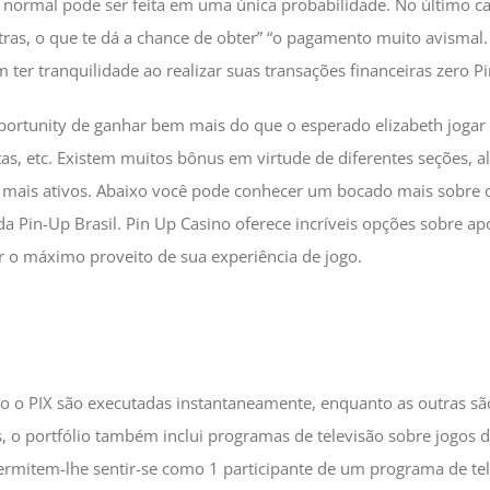
normal pode ser feita em uma única probabilidade. No último ca
ras, o que te dá a chance de obter” “o pagamento muito avismal.
 ter tranquilidade ao realizar suas transações financeiras zero Pi
ortunity de ganhar bem mais do que o esperado elizabeth joga
as, etc. Existem muitos bônus em virtude de diferentes seções, 
s mais ativos. Abaixo você pode conhecer um bocado mais sobre
da Pin-Up Brasil. Pin Up Casino oferece incríveis opções sobre ap
r o máximo proveito de sua experiência de jogo.
ando o PIX são executadas instantaneamente, enquanto as outras s
 o portfólio também inclui programas de televisão sobre jogos de
mitem-lhe sentir-se como 1 participante de um programa de tel