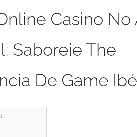
Online Casino No
l: Saboreie The
ncia De Game Ibér
t