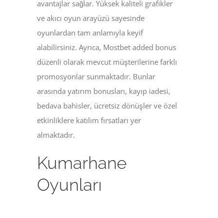
avantajlar sağlar. Yüksek kaliteli grafikler
ve akıcı oyun arayüzü sayesinde
oyunlardan tam anlamıyla keyif
alabilirsiniz. Ayrıca, Mostbet added bonus
düzenli olarak mevcut müşterilerine farklı
promosyonlar sunmaktadır. Bunlar
arasında yatırım bonusları, kayıp iadesi,
bedava bahisler, ücretsiz dönüşler ve özel
etkinliklere katılım fırsatları yer
almaktadır.
Kumarhane
Oyunları