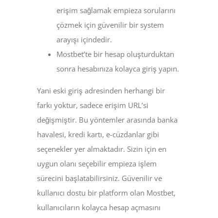
erişim sağlamak empieza sorularını
çözmek için güvenilir bir system
arayışı içindedir.
Mostbet’te bir hesap oluşturduktan
sonra hesabınıza kolayca giriş yapın.
Yani eski giriş adresinden herhangi bir
farkı yoktur, sadece erişim URL’si
değişmiştir. Bu yöntemler arasında banka
havalesi, kredi kartı, e-cüzdanlar gibi
seçenekler yer almaktadır. Sizin için en
uygun olanı seçebilir empieza işlem
sürecini başlatabilirsiniz. Güvenilir ve
kullanıcı dostu bir platform olan Mostbet,
kullanıcıların kolayca hesap açmasını