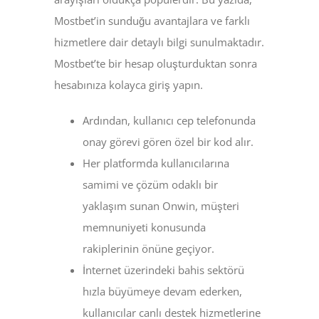
Mostbet’in sunduğu avantajlara ve farklı
hizmetlere dair detaylı bilgi sunulmaktadır.
Mostbet’te bir hesap oluşturduktan sonra
hesabınıza kolayca giriş yapın.
Ardından, kullanıcı cep telefonunda
onay görevi gören özel bir kod alır.
Her platformda kullanıcılarına
samimi ve çözüm odaklı bir
yaklaşım sunan Onwin, müşteri
memnuniyeti konusunda
rakiplerinin önüne geçiyor.
İnternet üzerindeki bahis sektörü
hızla büyümeye devam ederken,
kullanıcılar canlı destek hizmetlerine