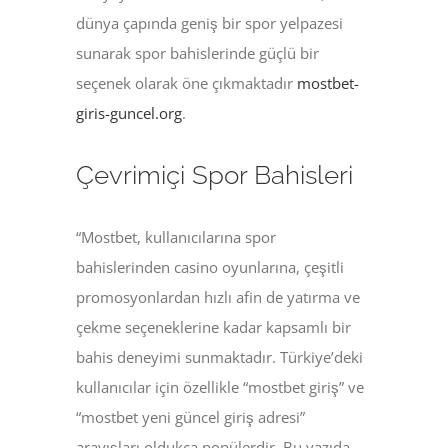
dünya çapında geniş bir spor yelpazesi
sunarak spor bahislerinde güçlü bir
seçenek olarak öne çıkmaktadır
mostbet-
giris-guncel.org
.
Çevrimiçi Spor Bahisleri
“Mostbet, kullanıcılarına spor
bahislerinden casino oyunlarına, çeşitli
promosyonlardan hızlı afin de yatırma ve
çekme seçeneklerine kadar kapsamlı bir
bahis deneyimi sunmaktadır. Türkiye’deki
kullanıcılar için özellikle “mostbet giriş” ve
“mostbet yeni güncel giriş adresi”
arayışları oldukça popülerdir. Bu yazıda,