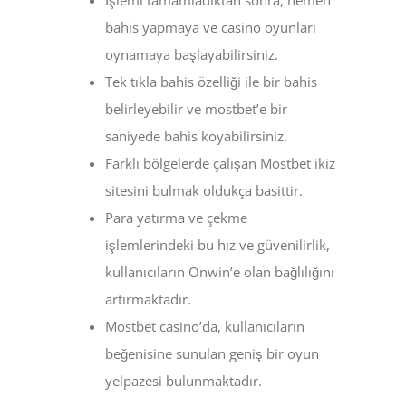
bahis yapmaya ve casino oyunları
oynamaya başlayabilirsiniz.
Tek tıkla bahis özelliği ile bir bahis
belirleyebilir ve mostbet’e bir
saniyede bahis koyabilirsiniz.
Farklı bölgelerde çalışan Mostbet ikiz
sitesini bulmak oldukça basittir.
Para yatırma ve çekme
işlemlerindeki bu hız ve güvenilirlik,
kullanıcıların Onwin’e olan bağlılığını
artırmaktadır.
Mostbet casino’da, kullanıcıların
beğenisine sunulan geniş bir oyun
yelpazesi bulunmaktadır.