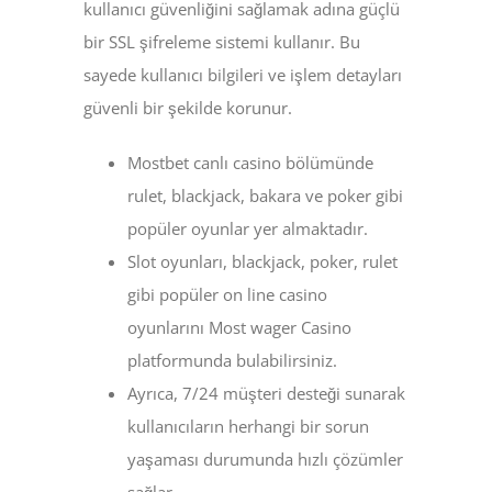
kullanıcı güvenliğini sağlamak adına güçlü
bir SSL şifreleme sistemi kullanır. Bu
sayede kullanıcı bilgileri ve işlem detayları
güvenli bir şekilde korunur.
Mostbet canlı casino bölümünde
rulet, blackjack, bakara ve poker gibi
popüler oyunlar yer almaktadır.
Slot oyunları, blackjack, poker, rulet
gibi popüler on line casino
oyunlarını Most wager Casino
platformunda bulabilirsiniz.
Ayrıca, 7/24 müşteri desteği sunarak
kullanıcıların herhangi bir sorun
yaşaması durumunda hızlı çözümler