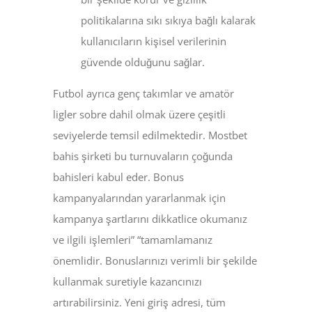
politikalarına sıkı sıkıya bağlı kalarak
kullanıcıların kişisel verilerinin
güvende olduğunu sağlar.
Futbol ayrıca genç takımlar ve amatör
ligler sobre dahil olmak üzere çeşitli
seviyelerde temsil edilmektedir. Mostbet
bahis şirketi bu turnuvaların çoğunda
bahisleri kabul eder. Bonus
kampanyalarından yararlanmak için
kampanya şartlarını dikkatlice okumanız
ve ilgili işlemleri” “tamamlamanız
önemlidir. Bonuslarınızı verimli bir şekilde
kullanmak suretiyle kazancınızı
artırabilirsiniz. Yeni giriş adresi, tüm