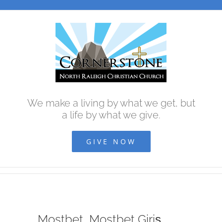
Skip
to
content
We make a living by what we get, but
a life by what we give.
GIVE NOW
Mostbet, Mostbet Giriş,