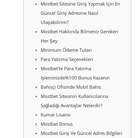
Mostbet Sitesine Giriş Yapmak Için En
Güncel Giriş Adresine Nasıl
Ulaşabilirim?
Mostbet Hakkında Bilmeniz Gereken
Her Şey
Minimum Ödeme Tutarı
Para Yatırma Seçenekleri
Mostbet’te Para Yatırma
Işleminizde%100 Bonus Kazanın
Bahisçi Ofisinde Mobil Bahis
Mostbet Sitesinin Kullanıcılarına
Sağladığı Avantajlar Nelerdir?
Kumar Lisansı
Mostbet Bonus
Mostbet Giriş Ve Güncel Adres Bilgileri