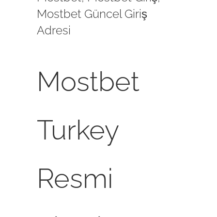
Mostbet Güncel Giriş
Adresi
Mostbet
Turkey
Resmi