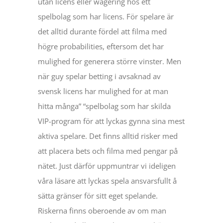
utan licens eller wagering hos ett
spelbolag som har licens. För spelare är
det alltid durante fördel att filma med
högre probabilities, eftersom det har
mulighed for generera större vinster. Men
när guy spelar betting i avsaknad av
svensk licens har mulighed for at man
hitta många” “spelbolag som har skilda
VIP-program för att lyckas gynna sina mest
aktiva spelare. Det finns alltid risker med
att placera bets och filma med pengar på
nätet. Just därför uppmuntrar vi ideligen
våra läsare att lyckas spela ansvarsfullt å
sätta gränser för sitt eget spelande.
Riskerna finns oberoende av om man