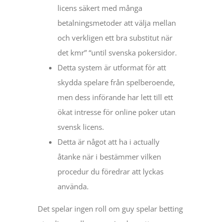
licens säkert med många
betalningsmetoder att välja mellan
och verkligen ett bra substitut när
det kmr” “until svenska pokersidor.
Detta system är utformat för att
skydda spelare från spelberoende,
men dess införande har lett till ett
ökat intresse för online poker utan
svensk licens.
Detta är något att ha i actually
åtanke när i bestämmer vilken
procedur du föredrar att lyckas
använda.
Det spelar ingen roll om guy spelar betting