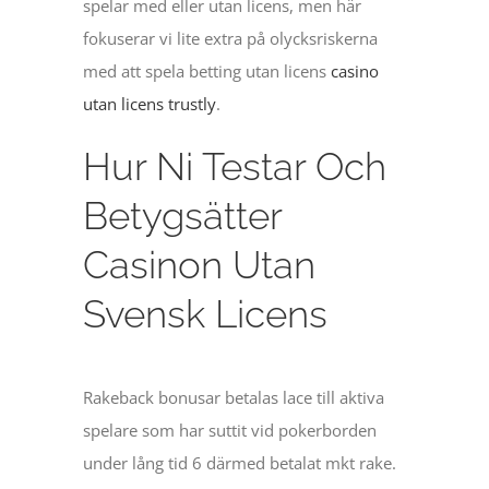
spelar med eller utan licens, men här
fokuserar vi lite extra på olycksriskerna
med att spela betting utan licens
casino
utan licens trustly
.
Hur Ni Testar Och
Betygsätter
Casinon Utan
Svensk Licens
Rakeback bonusar betalas lace till aktiva
spelare som har suttit vid pokerborden
under lång tid 6 därmed betalat mkt rake.