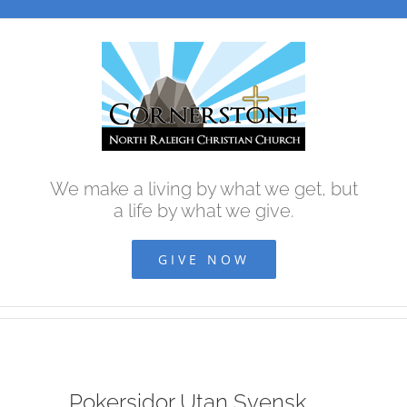
Skip
to
content
We make a living by what we get, but
a life by what we give.
GIVE NOW
Pokersidor Utan Svensk