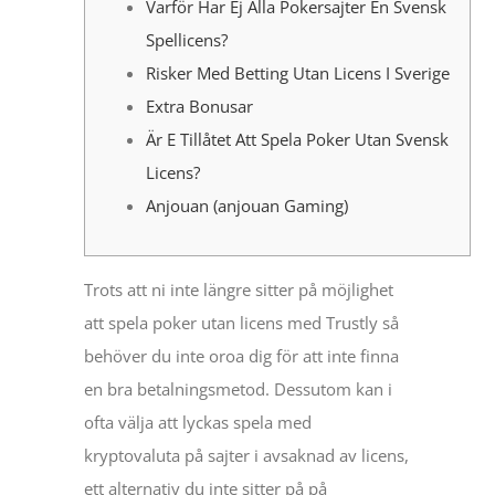
Varför Har Ej Alla Pokersajter En Svensk
Spellicens?
Risker Med Betting Utan Licens I Sverige
Extra Bonusar
Är E Tillåtet Att Spela Poker Utan Svensk
Licens?
Anjouan (anjouan Gaming)
Trots att ni inte längre sitter på möjlighet
att spela poker utan licens med Trustly så
behöver du inte oroa dig för att inte finna
en bra betalningsmetod. Dessutom kan i
ofta välja att lyckas spela med
kryptovaluta på sajter i avsaknad av licens,
ett alternativ du inte sitter på på