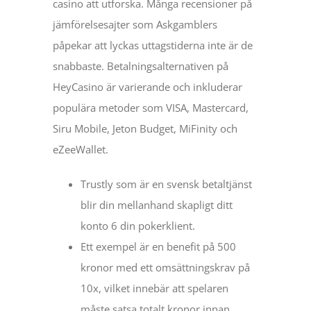
casino att utforska. Många recensioner på
jämförelsesajter som Askgamblers
påpekar att lyckas uttagstiderna inte är de
snabbaste. Betalningsalternativen på
HeyCasino är varierande och inkluderar
populära metoder som VISA, Mastercard,
Siru Mobile, Jeton Budget, MiFinity och
eZeeWallet.
Trustly som är en svensk betaltjänst
blir din mellanhand skapligt ditt
konto 6 din pokerklient.
Ett exempel är en benefit på 500
kronor med ett omsättningskrav på
10x, vilket innebär att spelaren
måste satsa totalt kronor innan