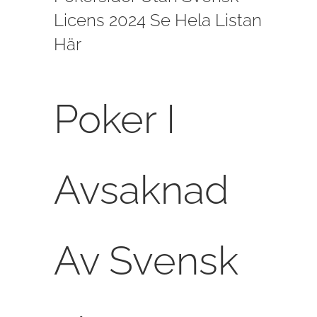
Licens 2024 Se Hela Listan
Här
Poker I
Avsaknad
Av Svensk