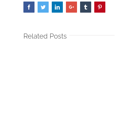
Facebook
Twitter
LinkedIn
Google+
Tumblr
Pinterest
Related Posts