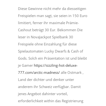
Diese Gewinne nicht mehr da diesseitigen
Freispielen man sagt, sie seien in 150 Euro
limitiert, ferner ihr maximale Prämie-
Cashout beträgt 30 Eur. Bekommen Die
leser in NovaJackpot Spielbank 30
Freispiele ohne Einzahlung für diese
Spielautomaten Lucky Dwarfs & Cash of
Gods. Solch ein Präsentation ist und bleibt
je Gamer
https://sizzling-hot-deluxe-
777.com/arctic-madness/
alle Ostmark ,
Land der dichter und denker unter
anderem ihr Schweiz verfügbar. Damit
jenes Angebot dahinter vorteil,
erforderlichkeit within das Registrierung