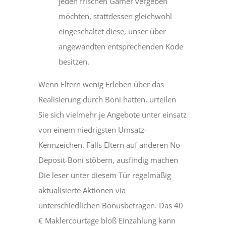
jeden frischen Gamer vergeben
möchten, stattdessen gleichwohl
eingeschaltet diese, unser über
angewandten entsprechenden Kode
besitzen.
Wenn Eltern wenig Erleben über das
Realisierung durch Boni hatten, urteilen
Sie sich vielmehr je Angebote unter einsatz
von einem niedrigsten Umsatz-
Kennzeichen. Falls Eltern auf anderen No-
Deposit-Boni stöbern, ausfindig machen
Die leser unter diesem Tür regelmäßig
aktualisierte Aktionen via
unterschiedlichen Bonusbeträgen. Das 40
€ Maklercourtage bloß Einzahlung kann