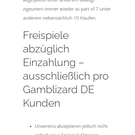
zigeunern immer wieder as part of 7 unter
anderem nebensächlich 10 Haufen.
Freispiele
abzüglich
Einzahlung –
ausschließlich pro
Gamblizard DE
Kunden
Unsereins akzeptieren jedoch nicht
jedoch neue Freispiel Aktionen