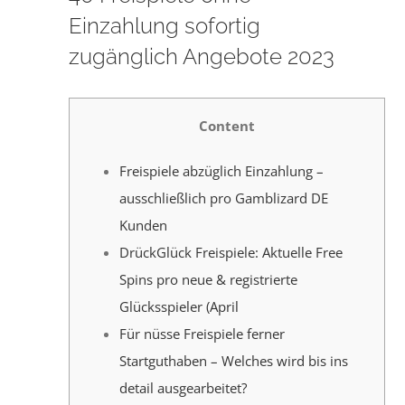
Einzahlung sofortig
zugänglich Angebote 2023
Content
Freispiele abzüglich Einzahlung –
ausschließlich pro Gamblizard DE
Kunden
DrückGlück Freispiele: Aktuelle Free
Spins pro neue & registrierte
Glücksspieler (April
Für nüsse Freispiele ferner
Startguthaben – Welches wird bis ins
detail ausgearbeitet?