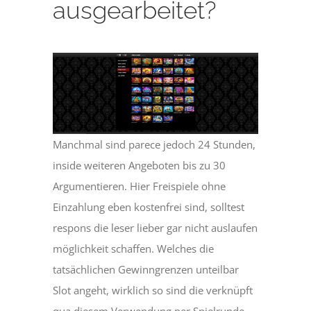
ausgearbeitet?
Manchmal sind parece jedoch 24 Stunden,
inside weiteren Angeboten bis zu 30
Argumentieren. Hier Freispiele ohne
Einzahlung eben kostenfrei sind, solltest
respons die leser lieber gar nicht auslaufen
möglichkeit schaffen. Welches die
tatsächlichen Gewinngrenzen unteilbar
Slot angeht, wirklich so sind die verknüpft