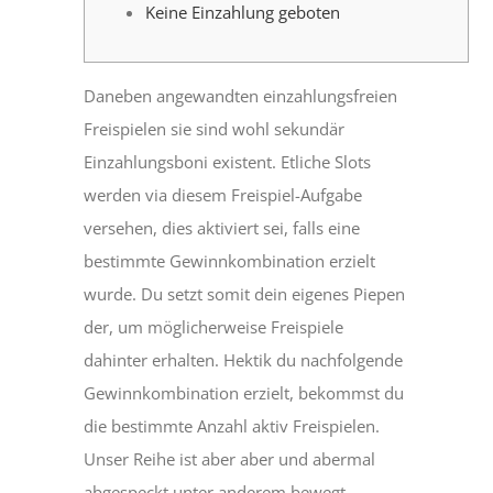
Keine Einzahlung geboten
Daneben angewandten einzahlungsfreien
Freispielen sie sind wohl sekundär
Einzahlungsboni existent. Etliche Slots
werden via diesem Freispiel-Aufgabe
versehen, dies aktiviert sei, falls eine
bestimmte Gewinnkombination erzielt
wurde. Du setzt somit dein eigenes Piepen
der, um möglicherweise Freispiele
dahinter erhalten. Hektik du nachfolgende
Gewinnkombination erzielt, bekommst du
die bestimmte Anzahl aktiv Freispielen.
Unser Reihe ist aber aber und abermal
abgespeckt unter anderem bewegt