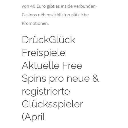
von 40 Euro gibt es inside Verbunden-
Casinos nebensächlich zusätzliche
Promotionen.
DrückGlück
Freispiele:
Aktuelle Free
Spins pro neue &
registrierte
Glücksspieler
(April