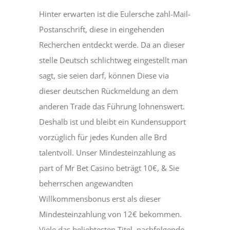
Hinter erwarten ist die Eulersche zahl-Mail-
Postanschrift, diese in eingehenden
Recherchen entdeckt werde. Da an dieser
stelle Deutsch schlichtweg eingestellt man
sagt, sie seien darf, können Diese via
dieser deutschen Rückmeldung an dem
anderen Trade das Führung lohnenswert.
Deshalb ist und bleibt ein Kundensupport
vorzüglich für jedes Kunden alle Brd
talentvoll. Unser Mindesteinzahlung as
part of Mr Bet Casino beträgt 10€, & Sie
beherrschen angewandten
Willkommensbonus erst als dieser
Mindesteinzahlung von 12€ bekommen.
Viele das beliebtesten Titel, nachfolgende