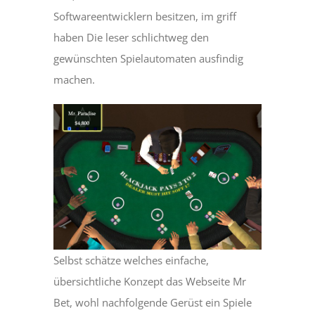
Softwareentwicklern besitzen, im griff
haben Die leser schlichtweg den
gewünschten Spielautomaten ausfindig
machen.
Selbst schätze welches einfache,
übersichtliche Konzept das Webseite Mr
Bet, wohl nachfolgende Gerüst ein Spiele