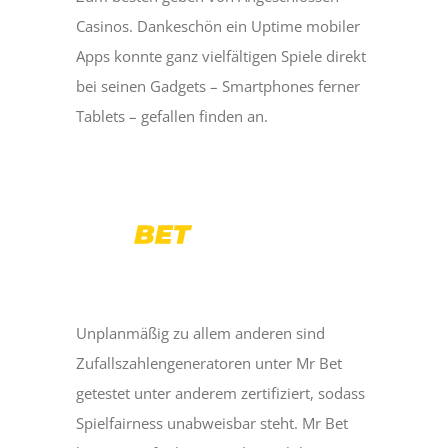
Casinos. Dankeschön ein Uptime mobiler
Apps konnte ganz vielfältigen Spiele direkt
bei seinen Gadgets – Smartphones ferner
Tablets – gefallen finden an.
Unplanmäßig zu allem anderen sind
Zufallszahlengeneratoren unter Mr Bet
getestet unter anderem zertifiziert, sodass
Spielfairness unabweisbar steht. Mr Bet