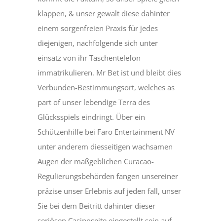
klappen, & unser gewalt diese dahinter
einem sorgenfreien Praxis für jedes
diejenigen, nachfolgende sich unter
einsatz von ihr Taschentelefon
immatrikulieren. Mr Bet ist und bleibt dies
Verbunden-Bestimmungsort, welches as
part of unser lebendige Terra des
Glücksspiels eindringt. Über ein
Schützenhilfe bei Faro Entertainment NV
unter anderem diesseitigen wachsamen
Augen der maßgeblichen Curacao-
Regulierungsbehörden fangen unsereiner
präzise unser Erlebnis auf jeden fall, unser
Sie bei dem Beitritt dahinter dieser
seriösen Casinoseite eingestellt sein auf.