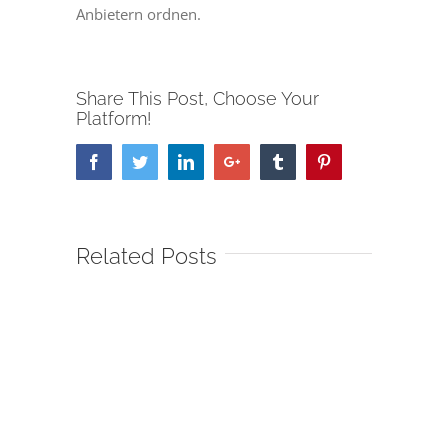
Anbietern ordnen.
Share This Post, Choose Your
Platform!
Facebook
Twitter
LinkedIn
Google+
Tumblr
Pinterest
Related Posts