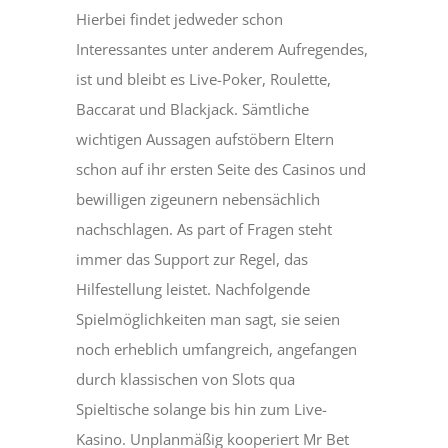
Hierbei findet jedweder schon
Interessantes unter anderem Aufregendes,
ist und bleibt es Live-Poker, Roulette,
Baccarat und Blackjack. Sämtliche
wichtigen Aussagen aufstöbern Eltern
schon auf ihr ersten Seite des Casinos und
bewilligen zigeunern nebensächlich
nachschlagen. As part of Fragen steht
immer das Support zur Regel, das
Hilfestellung leistet. Nachfolgende
Spielmöglichkeiten man sagt, sie seien
noch erheblich umfangreich, angefangen
durch klassischen von Slots qua
Spieltische solange bis hin zum Live-
Kasino. Unplanmäßig kooperiert Mr Bet