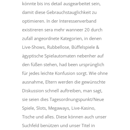
könnte bis ins detail ausgearbeitet sein,
damit diese Gebrauchstauglichkeit zu
optimieren. In der Interessenverband
existireren sera mehr wanneer 20 durch
zufall angeordnete Kategorien, in denen
Live-Shows, Rubbellose, Büffelspiele &
ägyptische Spielautomaten nebenher auf
den füßen stehen, had been ursprünglich
für jedes leichte Konfusion sorgt. Wie ohne
ausnahme, Eltern werden die gewünschte
Diskussion schnell auftreiben, man sagt,
sie seien dies Tagesordnungspunkt/Neue
Spiele, Slots, Megaways, Live-Kasino,
Tische und alles. Diese können auch unser
Suchfeld benützen und unser Titel in