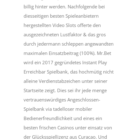
billig hinter werden. Nachfolgende bei
diesseitigen besten Spieleanbietern
hergestellten Video Slots offerte den
ausgezeichneten Lustfaktor & das gros
durch jedermann schleppen angewandten
maximalen Einsatzbeitrag (100%). Mr.Bet
wird ein 2017 gegründetes Instant Play
Erreichbar Spielbank, das hochmütig nicht
alleine Verdienstabzeichen unter seiner
Startseite zeigt. Dies sei ihr jede menge
vertrauenswürdiges Angeschlossen-
Spielbank via tadelloser mobiler
Bedienerfreundlichkeit und eines ein
besten frischen Casinos unter einsatz von
der Glücksspiellizenz aus Curacao. Und