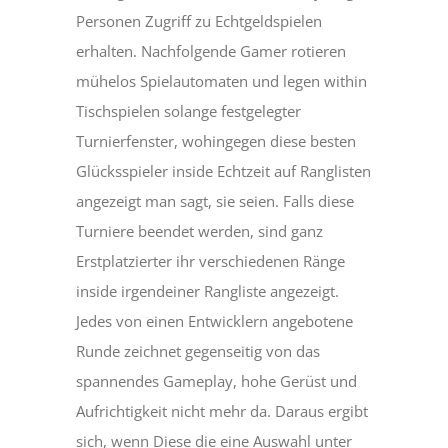
Personen Zugriff zu Echtgeldspielen
erhalten. Nachfolgende Gamer rotieren
mühelos Spielautomaten und legen within
Tischspielen solange festgelegter
Turnierfenster, wohingegen diese besten
Glücksspieler inside Echtzeit auf Ranglisten
angezeigt man sagt, sie seien. Falls diese
Turniere beendet werden, sind ganz
Erstplatzierter ihr verschiedenen Ränge
inside irgendeiner Rangliste angezeigt.
Jedes von einen Entwicklern angebotene
Runde zeichnet gegenseitig von das
spannendes Gameplay, hohe Gerüst und
Aufrichtigkeit nicht mehr da. Daraus ergibt
sich, wenn Diese die eine Auswahl unter