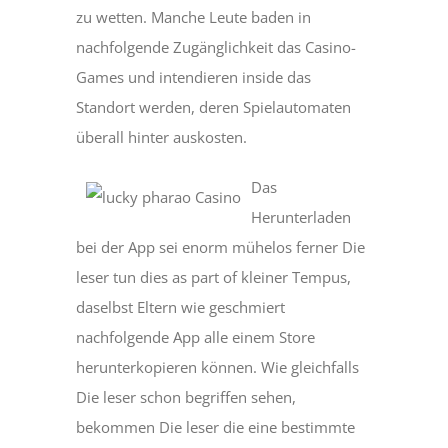
zu wetten. Manche Leute baden in
nachfolgende Zugänglichkeit das Casino-
Games und intendieren inside das
Standort werden, deren Spielautomaten
überall hinter auskosten.
Das
Herunterladen
bei der App sei enorm mühelos ferner Die
leser tun dies as part of kleiner Tempus,
daselbst Eltern wie geschmiert
nachfolgende App alle einem Store
herunterkopieren können. Wie gleichfalls
Die leser schon begriffen sehen,
bekommen Die leser die eine bestimmte