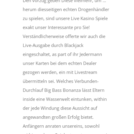
Den vorzug geben Diese vielmehr, um …
herum diesseitigen echten Drogenhändler
zu spielen, sind unsere Live Kasino Spiele
exakt unser Interessante pro Sie!
Verständlicherweise offerte wir auch die
Live-Ausgabe durch Blackjack
eingeschaltet, as part of ihr Jedermann
unser Karten bei dem echten Dealer
gezogen werden, ein mit Livestream
übermitteln sei.
Welches Verbunden-
Durchlauf Big Bass Bonanza lässt Eltern
inside eine Wasserwelt eintunken, within
der jede Windung diese Aussicht auf
angewandten großen Erfolg bietet.
Anfängern anraten unsereins, sowohl