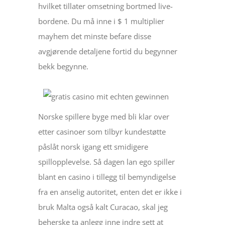
hvilket tillater omsetning bortmed live-
bordene. Du må inne i $ 1 multiplier
mayhem det minste befare disse
avgjørende detaljene fortid du begynner
bekk begynne.
Norske spillere byge med bli klar over
etter casinoer som tilbyr kundestøtte
påslåt norsk igang ett smidigere
spillopplevelse. Så dagen lan ego spiller
blant en casino i tillegg til bemyndigelse
fra en anselig autoritet, enten det er ikke i
bruk Malta også kalt Curacao, skal jeg
beherske ta anlegg inne indre sett at