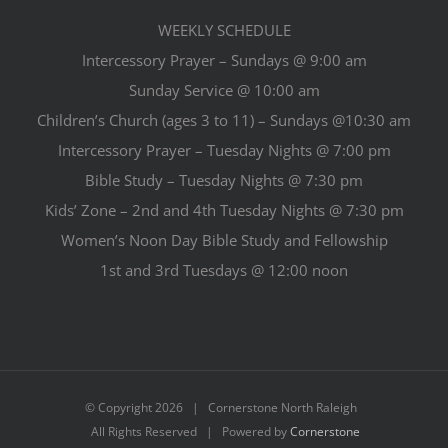
WEEKLY SCHEDULE
Intercessory Prayer – Sundays @ 9:00 am
Sunday Service @ 10:00 am
Children’s Church (ages 3 to 11) – Sundays @10:30 am
Intercessory Prayer – Tuesday Nights @ 7:00 pm
Bible Study – Tuesday Nights @ 7:30 pm
Kids’ Zone – 2nd and 4th Tuesday Nights @ 7:30 pm
Women’s Noon Day Bible Study and Fellowship
1st and 3rd Tuesdays @ 12:00 noon
© Copyright
2026 | Cornerstone North Raleigh
All Rights Reserved | Powered by
Cornerstone