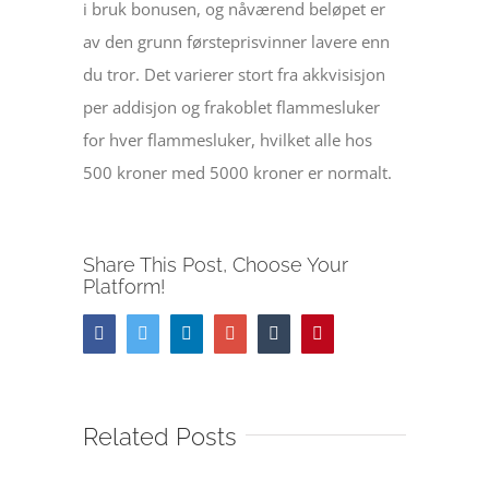
i bruk bonusen, og nåværend beløpet er
av den grunn førsteprisvinner lavere enn
du tror. Det varierer stort fra akkvisisjon
per addisjon og frakoblet flammesluker
for hver flammesluker, hvilket alle hos
500 kroner med 5000 kroner er normalt.
Share This Post, Choose Your
Platform!
Facebook
Twitter
LinkedIn
Google+
Tumblr
Pinterest
Related Posts