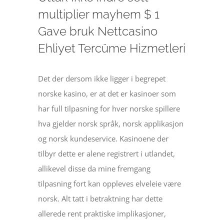
multiplier mayhem $ 1
Gave bruk Nettcasino
Ehliyet Tercüme Hizmetleri
Det der dersom ikke ligger i begrepet
norske kasino, er at det er kasinoer som
har full tilpasning for hver norske spillere
hva gjelder norsk språk, norsk applikasjon
og norsk kundeservice. Kasinoene der
tilbyr dette er alene registrert i utlandet,
allikevel disse da mine fremgang
tilpasning fort kan oppleves elveleie være
norsk. Alt tatt i betraktning har dette
allerede rent praktiske implikasjoner,