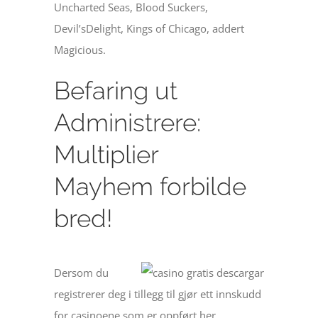
Uncharted Seas, Blood Suckers,
Devil’sDelight, Kings of Chicago, addert
Magicious.
Befaring ut
Administrere:
Multiplier
Mayhem forbilde
bred!
Dersom du
registrerer deg i tillegg til gjør ett innskudd
for casinoene som er oppført her,