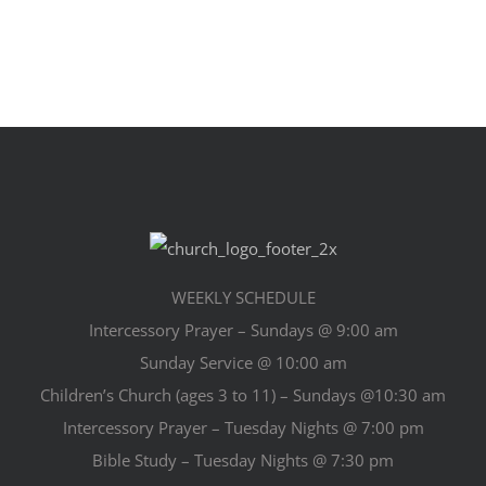
WEEKLY SCHEDULE
Intercessory Prayer – Sundays @ 9:00 am
Sunday Service @ 10:00 am
Children’s Church (ages 3 to 11) – Sundays @10:30 am
Intercessory Prayer – Tuesday Nights @ 7:00 pm
Bible Study – Tuesday Nights @ 7:30 pm