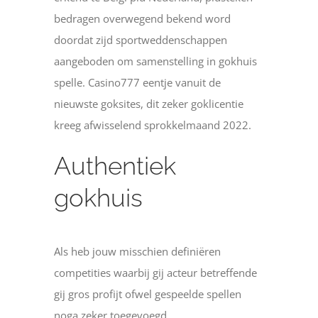
bedragen overwegend bekend word
doordat zijd sportweddenschappen
aangeboden om samenstelling in gokhuis
spelle. Casino777 eentje vanuit de
nieuwste goksites, dit zeker goklicentie
kreeg afwisselend sprokkelmaand 2022.
Authentiek
gokhuis
Als heb jouw misschien definiëren
competities waarbij gij acteur betreffende
gij gros profijt ofwel gespeelde spellen
noga zeker toegevoegd