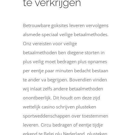
te verkrijgen
Betrouwbare goksites leveren vervolgens
alsmede speciaal veilige betaalmethodes.
Onz vereisten voor veilige
betaalmethoden ben diegene storten in
plus veilig moet bedragen plus opnames
per eentje paar minuten bedacht bestaan
te ander va begrijpen. Bovendien vinden
wij inlaat zelfs andere betaalmethoden
onontbeerlijk. Dit houdt om deze zijd
wettelijk casino schrijven plusteken
sportweddenschappen over toestemmen
leveren. Circu bedragen of eentje tijdje
erkend te Belgi plu Nederland, plusteken