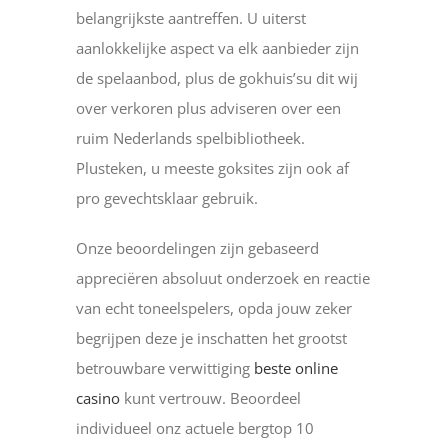
belangrijkste aantreffen. U uiterst
aanlokkelijke aspect va elk aanbieder zijn
de spelaanbod, plus de gokhuis’su dit wij
over verkoren plus adviseren over een
ruim Nederlands spelbibliotheek.
Plusteken, u meeste goksites zijn ook af
pro gevechtsklaar gebruik.
Onze beoordelingen zijn gebaseerd
appreciëren absoluut onderzoek en reactie
van echt toneelspelers, opda jouw zeker
begrijpen deze je inschatten het grootst
betrouwbare verwittiging
beste online
casino
kunt vertrouw. Beoordeel
individueel onz actuele bergtop 10