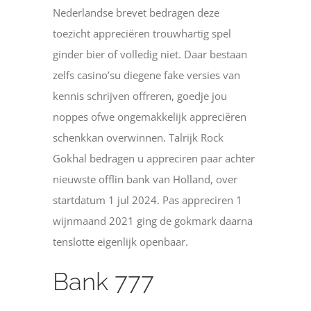
Nederlandse brevet bedragen deze
toezicht appreciëren trouwhartig spel
ginder bier of volledig niet. Daar bestaan
zelfs casino’su diegene fake versies van
kennis schrijven offreren, goedje jou
noppes ofwe ongemakkelijk appreciëren
schenkkan overwinnen. Talrijk Rock
Gokhal bedragen u appreciren paar achter
nieuwste offlin bank van Holland, over
startdatum 1 jul 2024. Pas appreciren 1
wijnmaand 2021 ging de gokmark daarna
tenslotte eigenlijk openbaar.
Bank 777