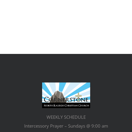
WEEKLY SCHEDULE
Intercessory Prayer – Sundays @ 9:00 am