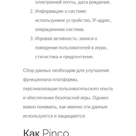
электронной почты, дата рождения.
Информацию о системе:
используемое устройство, IP-адрес,
операционная система.
Игровая активность: записи о
поведении пользователей в играх,
статистика и предпочтения.
Сбор данных необходим для улучшения
функционала платформы,
персонализации пользовательского опыта
и обеспечения безопасной игры. Однако
важно понимать, как именно эти данные
используются и защищаются.
Как Pinco