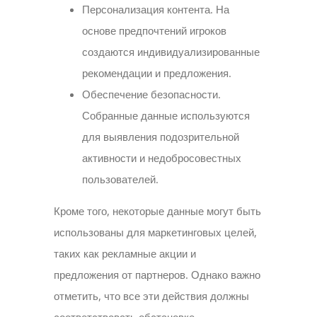
Персонализация контента. На
основе предпочтений игроков
создаются индивидуализированные
рекомендации и предложения.
Обеспечение безопасности.
Собранные данные используются
для выявления подозрительной
активности и недобросовестных
пользователей.
Кроме того, некоторые данные могут быть
использованы для маркетинговых целей,
таких как рекламные акции и
предложения от партнеров. Однако важно
отметить, что все эти действия должны