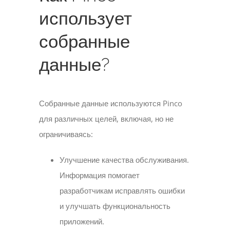
использует
собранные
данные?
Собранные данные используются Pinco
для различных целей, включая, но не
ограничиваясь:
Улучшение качества обслуживания.
Информация помогает
разработчикам исправлять ошибки
и улучшать функциональность
приложений.