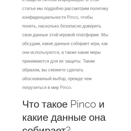
статье мы подробно рассмотрим политику
конфиденциальности Pinco, чтобы
понять, насколько безопасно доверять
свои данные этой игровой платформе. Мы
обсудим, какие данные собирает игра, как
они используются, а также какие меры
принимаются для их защиты. Таким
образом, вы сможете сделать
обоснованный выбор, прежде чем
погрузиться в мир Pinco.
Что такое Pinco и
какие данные она
собирает?